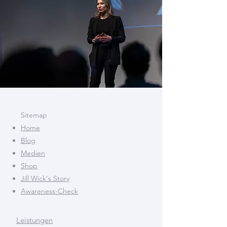
Sitemap
​Home
Blog
Medien
Shop
Jill Wick's Story
Awareness-Check
Leistungen