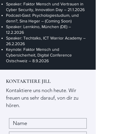
Speaker: Faktor Mensch und Vertrauen in
Cyber Security, Innovation Day –
21.1.2026
Podcast-Gast: Psychologiestudium, und
denn?, Sina Heger – (Coming Soon)
Speaker: Lernkino, München (DE) –
12.2.2026
Speaker: Techtalks, ICT Warrior Academy –
26.2.2026
Keynote: Faktor Mensch und
Cybersicherheit, Digital Conference
Ostschweiz – 8.9.2026
KONTAKTIERE JILL
Kontaktiere uns noch heute. Wir
freuen uns sehr darauf, von dir zu
hören.