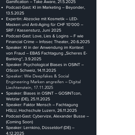
Gamification – Take Aware,
21.5.2025
Podcast-Gast: KI im Marketing – Beyonder,
13.5.2025
Expertin: Abzocke mit Kosmetik – LED-
Masken und Anti-Aging für CHF 10’000 –
SRF / Kassensturz, Juni 2025
Podcast-Gast: Love, Lies & Logins – F wie
Financial Crime – Infosec Theater,
20.6.2025
Speaker: KI in der Anwendung im Kontext
von Fraud – EBAS Fachtagung „Sicheres E-
Banking“, 3.9.2025
Speaker: Psychological Biases in OSINT –
OScon Schweiz,
14.11.2025
Speaker: Wie Deepfakes & Social
Engineering Marken angreifen
Digital
–
Liechtenstein,
17.11.2025
Speaker: Biases in OSINT – GOSINTcon,
Wetzlar (DE),
25.11.2025
Speaker: Faktor Mensch – Fachtagung
HSLU, Hochschule Luzern,
26.11.2025
Podcast-Gast: Cybervize, Alexander Busse –
(Coming Soon)
Speaker: Lernkino, Düsseldorf (DE) –
4.12.2025