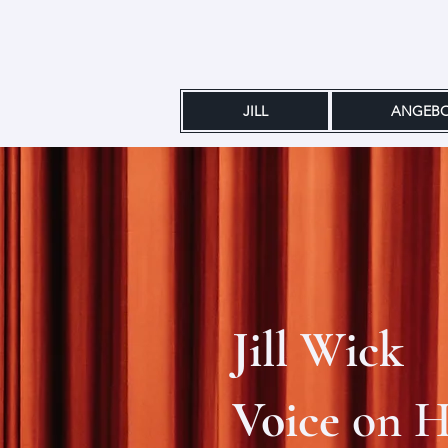
JILL
ANGEB
Jill Wick
Voice
on H